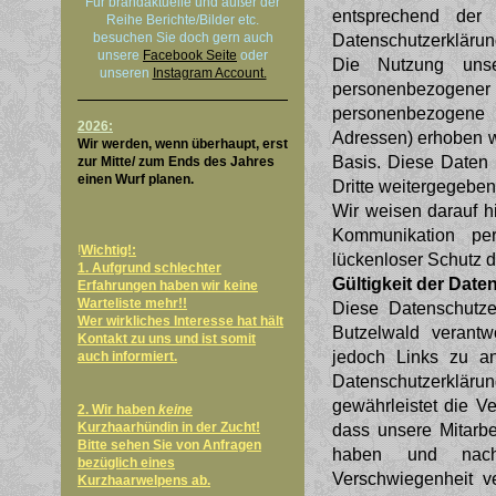
Für brandaktuelle und außer der
entsprechend der g
Reihe Berichte/Bilder etc.
besuchen Sie doch gern auch
Datenschutzerklärun
unsere
Facebook Seite
oder
Die Nutzung uns
unseren
Instagram Account.
personenbezogen
personenbezogene D
2026:
Adressen) erhoben wer
Wir werden, wenn überhaupt, erst
Basis. Diese Daten
zur Mitte/ zum Ends des Jahres
einen Wurf planen.
Dritte weitergegeben
Wir weisen darauf hi
Kommunikation per
!
Wichtig!:
lückenloser Schutz de
1. Aufgrund schlechter
Gültigkeit der Dat
Erfahrungen haben wir keine
Warteliste mehr!!
Diese Datenschutze
Wer wirkliches Interesse hat hält
Butzelwald verantwo
Kontakt zu uns und ist somit
jedoch Links zu an
auch informiert.
Datenschutzerklärun
gewährleistet die V
2. Wir haben
keine
Kurzhaarhündin in der Zucht!
dass unsere Mitarbe
Bitte sehen Sie von Anfragen
haben und nach
bezüglich eines
Verschwiegenheit ve
Kurzhaarwelpens ab.