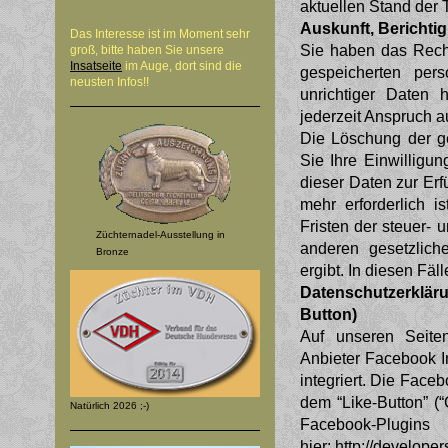
aktuellen Stand der 
Auskunft, Berichti
Das Interesse ist im Moment sehr
Sie haben das Recht
groß, bitte haben Sie unsere
Insatseite
im Auge, dort sind die
gespeicherten per
neusten Infos!!
unrichtiger Daten
jederzeit Anspruch 
Die Löschung der g
Sie Ihre Einwilligu
dieser Daten zur Erf
mehr erforderlich i
Fristen der steuer- 
Züchternadel-Ausstellung in
anderen gesetzlich
Bronze
ergibt. In diesen Fä
Datenschutzerklär
Button)
Auf unseren Seite
Anbieter Facebook I
integriert. Die Fac
dem “Like-Button” (“
Natürlich 2026 ;-)
Faceboo
hier:
http://develope