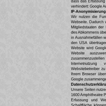
dass das Erfassung 
verhindert: Google A
IP-Anonymisierung
Wir nutzen die Funk
Webseite. Dadurch w
Mitgliedstaaten der
des Abkommens über 
in Ausnahmefällen wi
den USA übertragen
Website wird Googl
Website auszuwer
zusammenzustellen
Internetnutzung
Websitebetreiber z
Ihrem Browser überm
Google zusammengef
Datenschutzerkläru
Unsere Seiten nutzen
1600 Amphitheatre 
Erfassung und Wei
Schaltfläche können