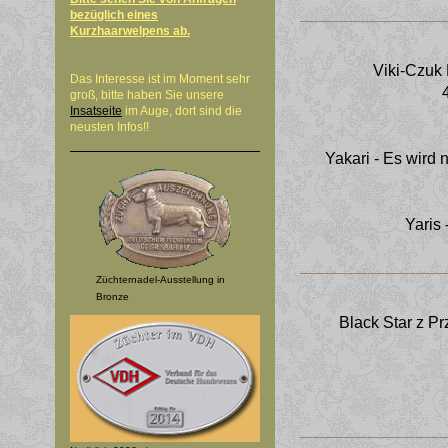
bezüglich eines
Kurzhaarwelpens ab.
Viki-Czuk
Das Interesse ist im Moment sehr
groß, bitte haben Sie unsere
Insatseite
im Auge, dort sind die
neusten Infos!!
Yakari - Es wird 
Yaris 
Züchternadel-Ausstellung in
Bronze
Black Star z P