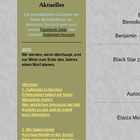
Aktuelles
Für brandaktuelle und außer der
Reihe Berichte/Bilder etc.
Benedic
besuchen Sie doch gern auch
unsere
Facebook Seite
oder
unseren
Instagram Account.
Benjamin - 
2026:
Wir werden, wenn überhaupt, erst
Black Star 
zur Mitte/ zum Ends des Jahres
einen Wurf planen.
!
Wichtig!:
1. Aufgrund schlechter
Auror
Erfahrungen haben wir keine
Warteliste mehr!!
Wer wirkliches Interesse hat hält
Kontakt zu uns und ist somit
auch informiert.
Elaiza Mo
2. Wir haben
keine
Kurzhaarhündin in der Zucht!
Bitte sehen Sie von Anfragen