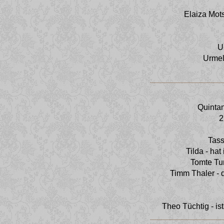
Elaiza Mot
U
Urmel
Quinta
2
Tass
Tilda - ha
Tomte Tu
Timm Thaler - d
Theo Tüchtig - is