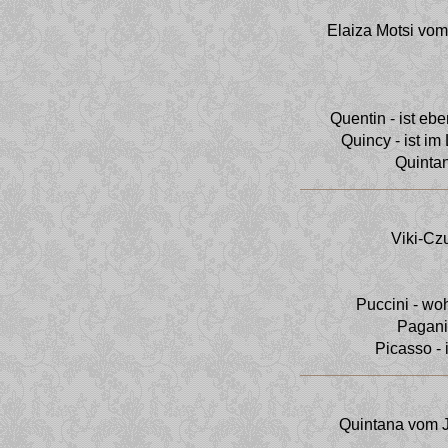
Elaiza Motsi vom
Quentin - ist eb
Quincy - ist i
Quintan
Viki-Cz
Puccini - wo
Pagani
Picasso -
Quintana vom Je