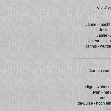
Viki-Cz
Janne - mach
Josie 
Jamie - 
Jolene - ist
Jannis - wurd
Samba vom 
Indigo - wohnt 
Ivan - ha
Ikarus -
Ida-Luise - noch ei
Isi