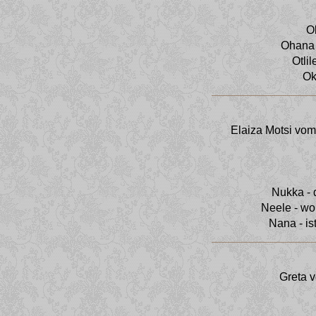
Ol
Ohana 
Otlil
Oki
Elaiza Motsi vom
Nukka - 
Neele - wo
Nana - is
Greta 