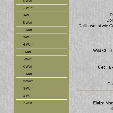
B-Wurf
C-Wurf
D
D-Wurf
Don
E-Wurf
Dalli - wohnt wie C
F-Wurf
G-Wurf
H-Wurf
Wild Child
I-Wurf
J-Wurf
K-Wurf
Cecilia 
L-Wurf
M-Wurf
Car
N-Wurf
O-Wurf
Elaiza Mo
P-Wurf
3