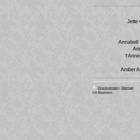
Jette
Annabell 
Ant
†Annem
Amber Am
Druckversion
|
Sitemap
©A.Baumann