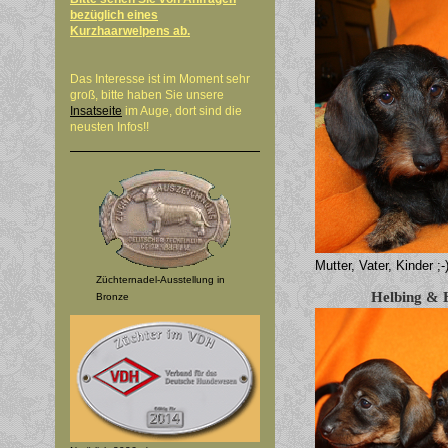
bezüglich eines
Kurzhaarwelpens ab.
Das Interesse ist im Moment sehr
groß, bitte haben Sie unsere
Insatseite
im Auge, dort sind die
neusten Infos!!
Mutter, Vater, Kinder ;-
Züchternadel-Ausstellung in
Helbing & 
Bronze