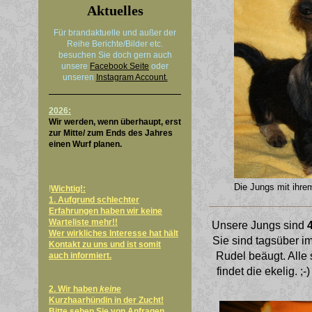
Aktuelles
Für brandaktuelle und außer der
Reihe Berichte/Bilder etc.
besuchen Sie doch gern auch
unsere
Facebook Seite
oder
unseren
Instagram Account.
2026:
Wir werden, wenn überhaupt, erst
zur Mitte/ zum Ends des Jahres
einen Wurf planen.
Die Jungs mit ihrem
!
Wichtig!:
1. Aufgrund schlechter
Erfahrungen haben wir keine
Warteliste mehr!!
Unsere Jungs sind
Wer wirkliches Interesse hat hält
Sie sind tagsüber 
Kontakt zu uns und ist somit
Rudel beäugt. Alle s
auch informiert.
findet die ekelig. 
2. Wir haben
keine
Kurzhaarhündin in der Zucht!
Bitte sehen Sie von Anfragen