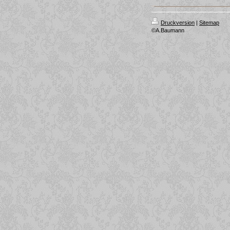
Druckversion
|
Sitemap
©A.Baumann