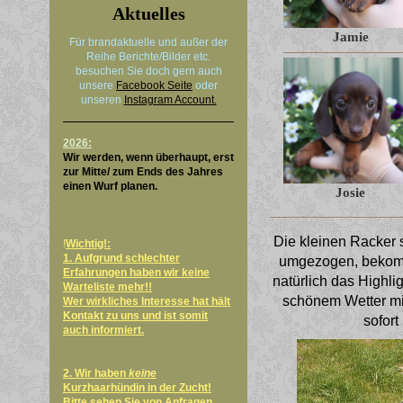
Aktuelles
Jamie
Für brandaktuelle und außer der
Reihe Berichte/Bilder etc.
besuchen Sie doch gern auch
unsere
Facebook Seite
oder
unseren
Instagram Account.
2026:
Wir werden, wenn überhaupt, erst
zur Mitte/ zum Ends des Jahres
einen Wurf planen.
Josie
Die kleinen Racker 
!
Wichtig!:
1. Aufgrund schlechter
umgezogen, bekomme
Erfahrungen haben wir keine
natürlich das Highli
Warteliste mehr!!
schönem Wetter mi
Wer wirkliches Interesse hat hält
Kontakt zu uns und ist somit
sofort
auch informiert.
2. Wir haben
keine
Kurzhaarhündin in der Zucht!
Bitte sehen Sie von Anfragen