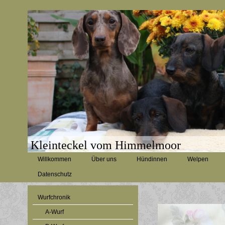
Kleinteckel vom Himmelmoor
Willkommen
Über uns
Hündinnen
Welpen
Datenschutz
Wurfchronik
A-Wurf