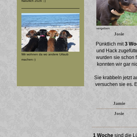
Natürlich 2026 ;-)
vergeben
Josie
Pünktlich mit
3 Wo
und Hack zugefütte
Wir wohnen da wo andere Urlaub
wurden sie schon fa
machen:-)
konnten wir gar ni
Sie krabbeln jetzt 
versuchen sie es. E
Jamie
Josie
1 Woche
sind die L