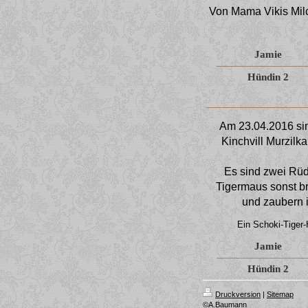
Von Mama Vikis Mil
Jamie
Hündin 2
Am 23.04.2016 si
Kinchvill Murzilk
Es sind zwei Rüd
Tigermaus sonst br
und zaubern i
Ein Schoki-Tiger-
Jamie
Hündin 2
Druckversion
|
Sitemap
©A.Baumann