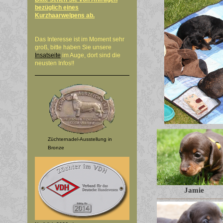
bezüglich eines
Kurzhaarwelpens ab.
Das Interesse ist im Moment sehr
groß, bitte haben Sie unsere
Insatseite
im Auge, dort sind die
neusten Infos!!
Züchternadel-Ausstellung in
Bronze
Jamie